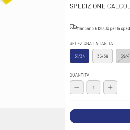
SPEDIZIONE
CALCOL
Submit
Mancano
€120,00
per la
sped
SELEZIONA LA TAGLIA
31/34
35/38
39/4
QUANTITÀ