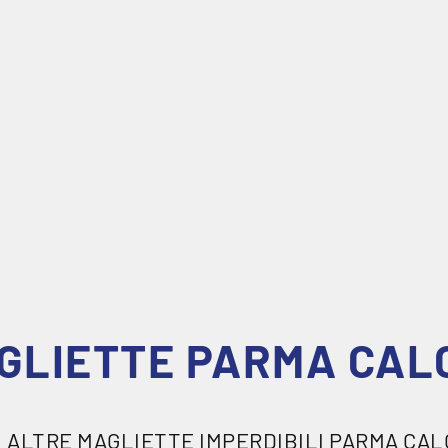
egame diretto con il cuore della città
it 2026/27 si
celebrano il profondo
erritorio e comunità, raccontando
n una città in continua evoluzione.
A IL NUOVO AWAY KIT!
GLIETTE PARMA CAL
 ALTRE MAGLIETTE IMPERDIBILI PARMA CAL