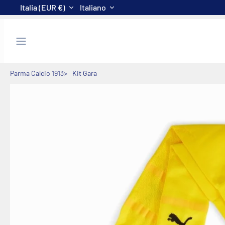
Valuta
Lingua
Submit
Salta
Italia (EUR €)
Italiano
al
contenuto
Parma Calcio 1913
Kit Gara