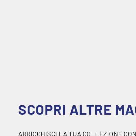
Piazza Garibaldi, un
l
Con il nuovo
Away K
legame tra Club, t
attraverso il desig
SCOPRI OR
SCOPRI ALTRE MA
ARRICCHISCI LA TUA COLLEZIONE CON