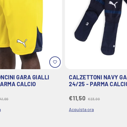
NCINI GARA GIALLI
CALZETTONI NAVY G
KIT 2026/27💙
PARMA CALCIO
24/25 - PARMA CALCI
€11,50
41,00
€23,00
 dagli spazi urbani di Parma e ne
erpreta l'identità.
a
Acquista ora
nte dell’iconica
maglia gialloblu
è la
ta alla tradizionale pavimentazione di