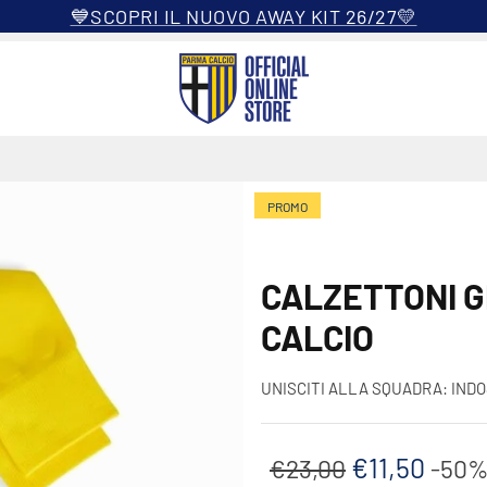
💙SCOPRI IL NUOVO AWAY KIT 26/27💛
PROMO
CALZETTONI G
CALCIO
UNISCITI ALLA SQUADRA: INDO
€11,50
€23,00
-50