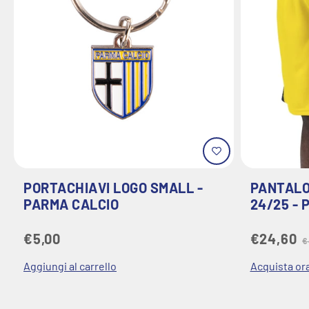
PORTACHIAVI LOGO SMALL -
PANTALO
💛AWAY 
PARMA CALCIO
24/25 - 
€5,00
€24,60
€
Un design che nasce
int
Aggiungi al carrello
Acquista or
Elemento caratterizza
texture grafica ispira