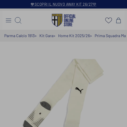
Salta
💙SCOPRI IL NUOVO AWAY KIT 26/27💛
al
contenuto
Cerca
Parma Calcio 1913
Kit Gara
Home Kit 2025/26
Prima Squadra Mas