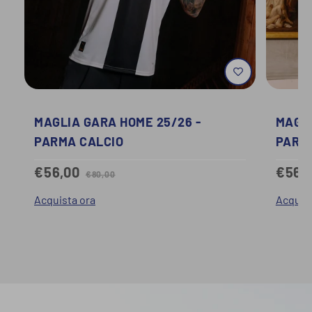
MAGLIA GARA HOME 25/26 -
MAGLI
PARMA CALCIO
PARM
€56,00
€56,
€80,00
Acquista ora
Acquist