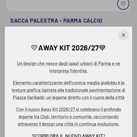
SACCA PALESTRA - PARMA CALCIO
€7,20
€12,00
💛AWAY KIT 2026/27💙
Aggiungi al carrello
Un design che nasce dagli spazi urbani di Parma e ne
interpreta l'identità.
Elemento caratterizzante dell’iconica
maglia gialloblu
è la
texture grafica ispirata alla tradizionale pavimentazione di
Piazza Garibaldi, un
legame diretto con il cuore della città
Con il nuovo
Away Kit 2026/27 si
celebrano il profondo
legame tra Club, territorio e comunità, raccontando
SCOPRI ALTRE MAGLIETTE
attraverso il design una città in continua evoluzione.
PARMA CALCIO
SCOPRI ORA IL NUOVO AWAY KIT!